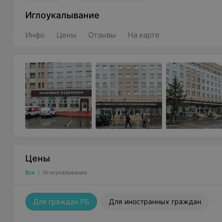
Иглоукалывание
Инфо
Цены
Отзывы
На карте
Цены
Все
/
Иглоукалывание
Для граждан РБ
Для иностранных граждан