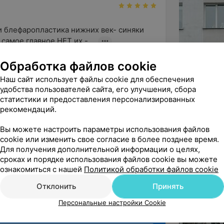
 блефаропластика нижних век- синяки 
самое главное НЕТ их - ...
ург
Пластическая хирургия
Обработка файлов cookie
Наш сайт использует файлы cookie для обеспечения
удобства пользователей сайта, его улучшения, сбора
ндую
статистики и предоставления персонализированных
ал! Его мудрый взгляд на заболевание 
рекомендаций.
еляет уверенность, что...
Вы можете настроить параметры использования файлов
ортопед
cookie или изменить свое согласие в более позднее время.
Для получения дополнительной информации о целях,
ё
сроках и порядке использования файлов cookie вы можете
ознакомиться с нашей
Политикой обработки файлов cookie
Отклонить
Принять
Персональные настройки Cookie