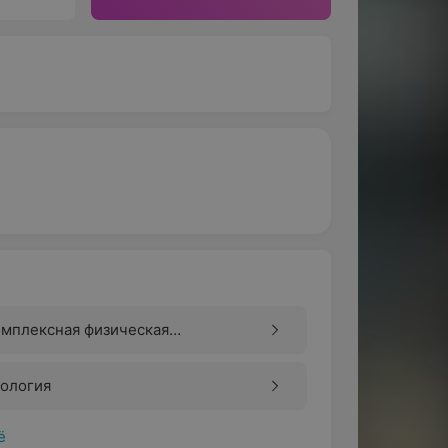
омплексная физическая
отивоотечная терапия (КПФТ)
рология
ё