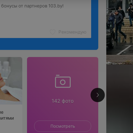
Рекомендую
42
142 фото
ие
 нитями
Посмотреть
П