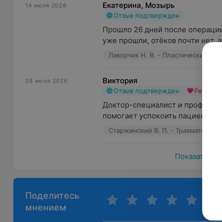
Екатерина, Мозырь
14 июля 2026
Отзыв подтвержден
Прошло 26 дней после операции
уже прошли, отёков почти нет, а 
Лаворчик Н. В. - Пластический хир
Виктория
28 июня 2026
Отзыв подтвержден
Рекоме
Доктор-специалист и профессион
помогает успокоить пациента, вс
Старжинский В. П. - Травматолог-
Показать ещ
Поделитесь
мнением