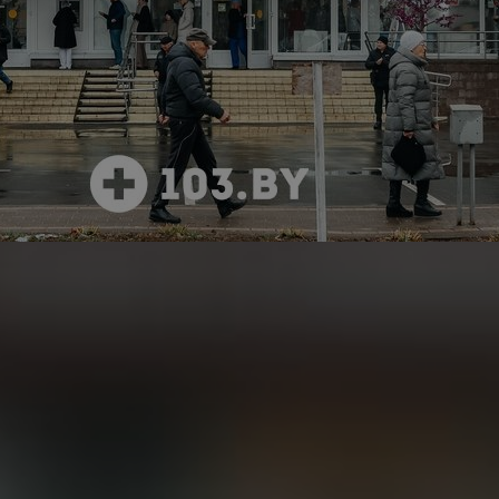
 отзыва
очитать