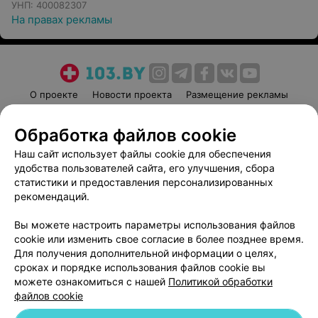
УНП: 400082307
На правах рекламы
О проекте
Новости проекта
Размещение рекламы
Медицинский маркетинг
Публичный договор
Обработка файлов cookie
Пользовательское соглашение
Способы оплаты
Наш сайт использует файлы cookie для обеспечения
Вакансии
Партнеры
удобства пользователей сайта, его улучшения, сбора
Написать руководителю 103.by
статистики и предоставления персонализированных
Написать в поддержку
рекомендаций.
Персональные настройки cookie
Вы можете настроить параметры использования файлов
Обработка персональных данных
cookie или изменить свое согласие в более позднее время.
Для получения дополнительной информации о целях,
сроках и порядке использования файлов cookie вы
можете ознакомиться с нашей
Политикой обработки
файлов cookie