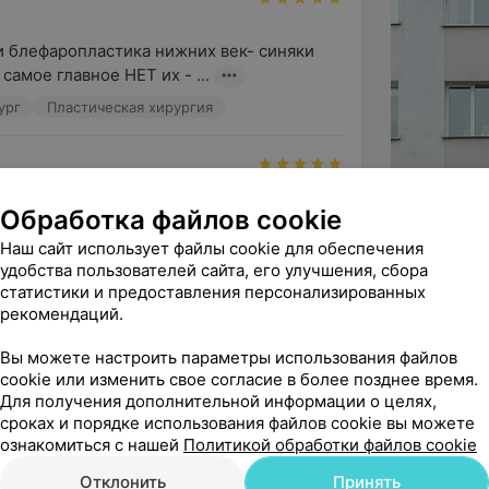
 блефаропластика нижних век- синяки 
самое главное НЕТ их - ...
ург
Пластическая хирургия
ндую
Обработка файлов cookie
ал! Его мудрый взгляд на заболевание 
еляет уверенность, что...
Наш сайт использует файлы cookie для обеспечения
удобства пользователей сайта, его улучшения, сбора
ортопед
статистики и предоставления персонализированных
рекомендаций.
Вы можете настроить параметры использования файлов
cookie или изменить свое согласие в более позднее время.
ионализм заведующего нефрологического

Для получения дополнительной информации о целях,
й специализированной кли...
сроках и порядке использования файлов cookie вы можете
ознакомиться с нашей
Политикой обработки файлов cookie
Отклонить
Принять