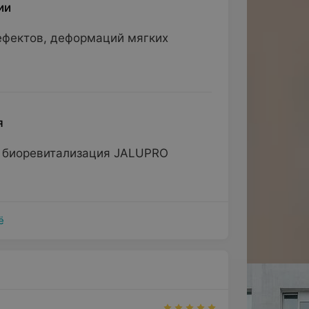
ии
ефектов, деформаций мягких
я
, биоревитализация JALUPRO
ё