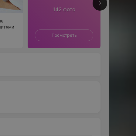
142 фото
ие
 нитями
Посмотреть
П