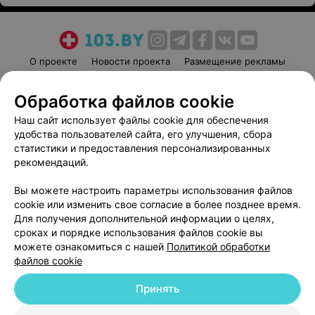
О проекте
Новости проекта
Размещение рекламы
Медицинский маркетинг
Публичный договор
Обработка файлов cookie
Пользовательское соглашение
Способы оплаты
Наш сайт использует файлы cookie для обеспечения
Вакансии
Партнеры
удобства пользователей сайта, его улучшения, сбора
Написать руководителю 103.by
статистики и предоставления персонализированных
Написать в поддержку
рекомендаций.
Персональные настройки cookie
Вы можете настроить параметры использования файлов
Обработка персональных данных
cookie или изменить свое согласие в более позднее время.
Для получения дополнительной информации о целях,
сроках и порядке использования файлов cookie вы
можете ознакомиться с нашей
Политикой обработки
файлов cookie
Принять
© 2026 ООО «Артокс Лаб», УНП 191700409
| 220012, Республика Беларусь,
г. Минск, улица Толбухина, 2, пом. 16 | help@103.by