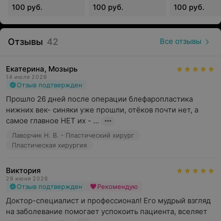
стационаре:
стационаре:
стационаре:
врачи: фониатр, сурдолог, вертебролог, челюстно-
100 руб.
100 руб.
100 руб.
хирургическое
оториноларингологическое
травматолог
лицевой хирург, торакальный хирург.
отделение №2
отделение
ортопедичес
Специалисты регулярно посещают профильные
отделение
мастер-классы и конференции, чтобы быть в курсе
Отзывы
42
Все отзывы
новых разработок и технологий, а также являются
спикерами на научных семинарах, где делятся
Екатерина, Мозырь
практическим опытом с коллегами.
14 июля 2026
Отзыв подтвержден
Прошло 26 дней после операции блефаропластика 
нижних век- синяки уже прошли, отёков почти нет, а 
Гомельская областная клиническая больница
самое главное НЕТ их - ...
предлагает медицинские услуги по следующим
направлениям:
Лаворчик Н. В. - Пластический хирург
Пластическая хирургия
Лабораторные исследования
Виктория
Слинговые операции
28 июня 2026
Отзыв подтвержден
Консультации узких специалистов
Рекомендую
Доктор-специалист и профессионал! Его мудрый взгляд 
Хирургия позвоночника
на заболевание помогает успокоить пациента, вселяет 
Зубная имплантация